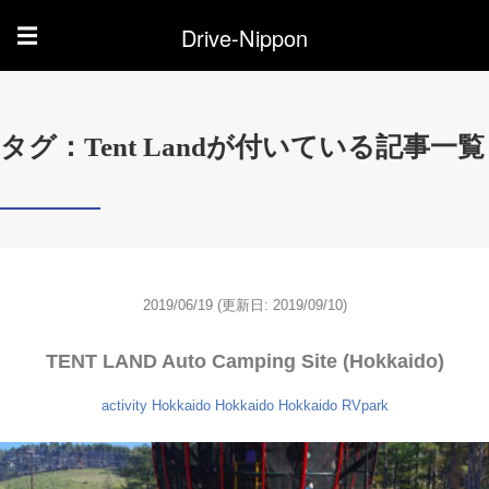
Drive-Nippon
☰
タグ：Tent Landが付いている記事一覧
2019/06/19
(更新日: 2019/09/10)
TENT LAND Auto Camping Site (Hokkaido)
activity
Hokkaido
Hokkaido
Hokkaido
RVpark