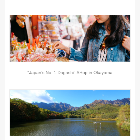
“Japan’s No. 1 Dagashi” SHop in Okayama