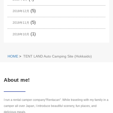
(5)
2018年12月
(5)
2018年11月
(1)
2018年10月
HOME
>
TENT LAND Auto Camping Site (Hokkaido)
About me!
I run a rental camper company"Rentacan". While traveling with my family in a
camper all over Japan, I introduce beautiful scenery, fun places, and
delicious meals.