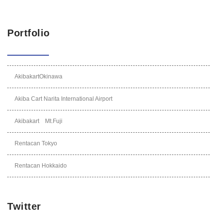
Portfolio
AkibakartOkinawa
Akiba Cart Narita International Airport
Akibakart Mt.Fuji
Rentacan Tokyo
Rentacan Hokkaido
Twitter