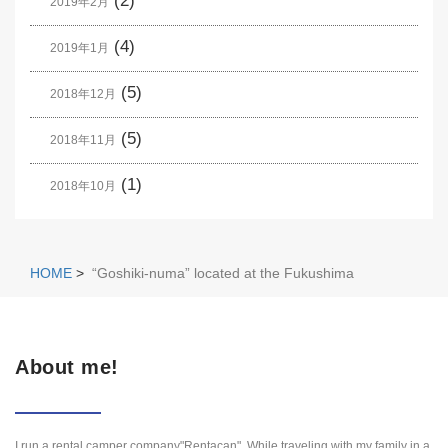
(2)
2019年2月
(4)
2019年1月
(5)
2018年12月
(5)
2018年11月
(1)
2018年10月
HOME
>
“Goshiki-numa” located at the Fukushima
About me!
I run a rental camper company"Rentacan". While traveling with my family in a