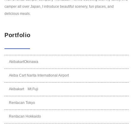
camper all over Japan, I introduce beautiful scenery, fun places, and
delicious meals.
Portfolio
AkibakartOkinawa
Akiba Cart Narita International Airport
Akibakart Mt.Fuji
Rentacan Tokyo
Rentacan Hokkaido