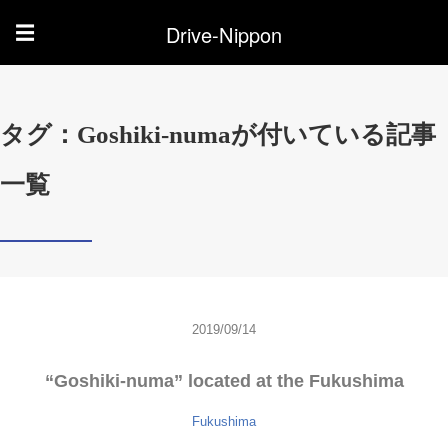
Drive-Nippon
☰
タグ：Goshiki-numaが付いている記事
一覧
2019/09/14
“Goshiki-numa” located at the Fukushima
Fukushima