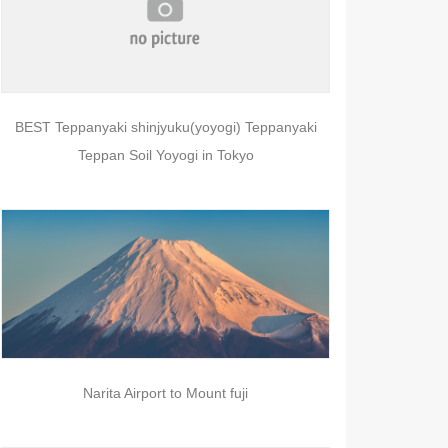
BEST Teppanyaki shinjyuku(yoyogi) Teppanyaki
Teppan Soil Yoyogi in Tokyo
Narita Airport to Mount fuji