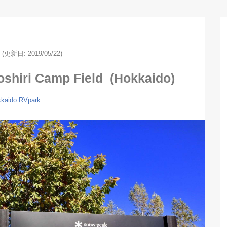
(更新日: 2019/05/22)
shiri Camp Field (Hokkaido)
kaido
RVpark