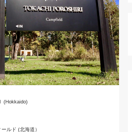
d (Hokkaido)
ールド (北海道）