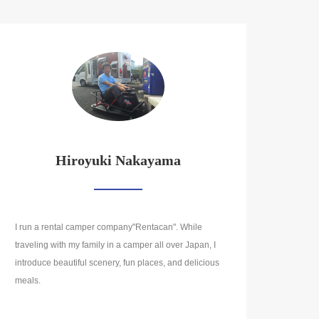
Hiroyuki Nakayama
I run a rental camper company"Rentacan". While
traveling with my family in a camper all over Japan, I
introduce beautiful scenery, fun places, and delicious
meals.