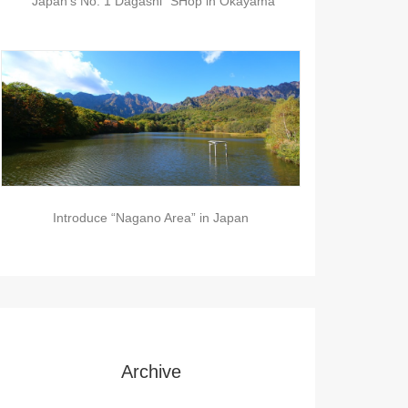
“Japan’s No. 1 Dagashi” SHop in Okayama
Introduce “Nagano Area” in Japan
Archive