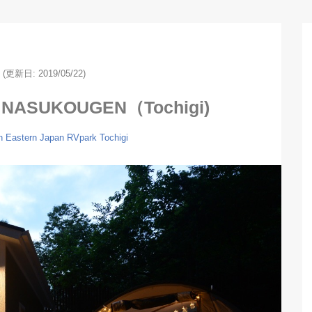
(更新日: 2019/05/22)
 NASUKOUGEN（Tochigi)
n
Eastern Japan
RVpark
Tochigi