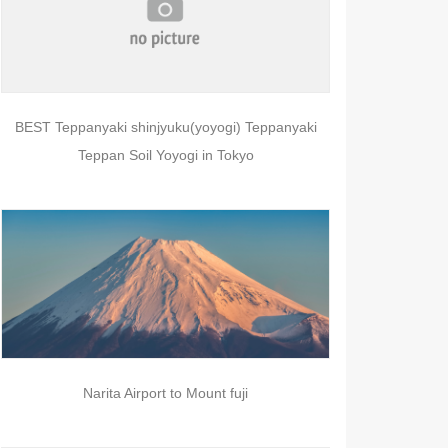
BEST Teppanyaki shinjyuku(yoyogi) Teppanyaki
Teppan Soil Yoyogi in Tokyo
Narita Airport to Mount fuji