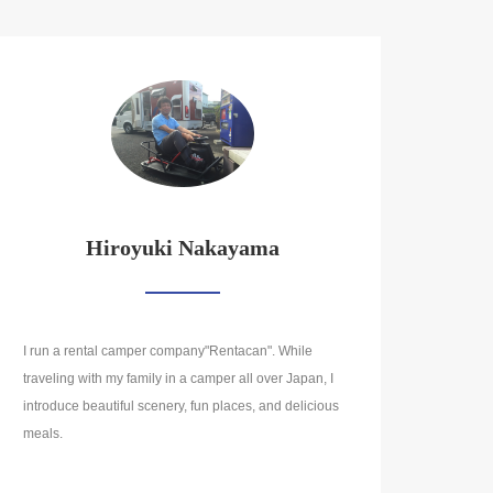
Hiroyuki Nakayama
I run a rental camper company"Rentacan". While
traveling with my family in a camper all over Japan, I
introduce beautiful scenery, fun places, and delicious
meals.