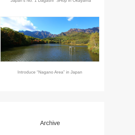
“Japan’s No. 1 Dagashi” SHop in Okayama
Introduce “Nagano Area” in Japan
Archive